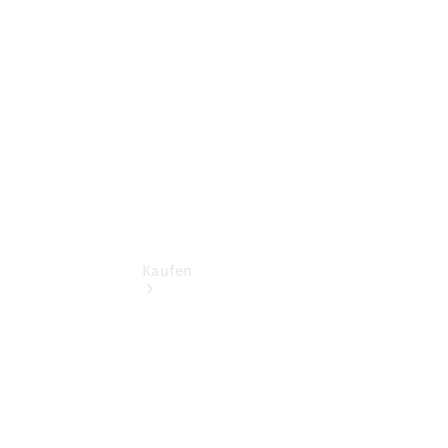
Tel: +49
6897 9220
0
Kaufen
Übersicht