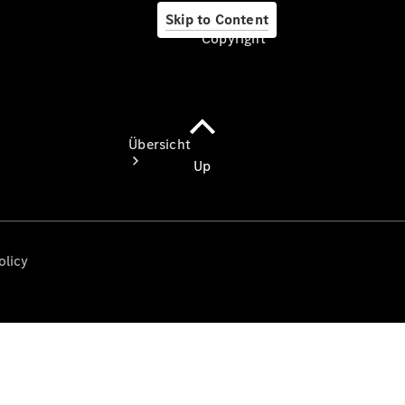
Skip to Content
Copyright
Copyright
Übersicht
Startseite
Ansprechpartner
finden
Beratung
vereinbaren
Servicetermin
vereinbaren