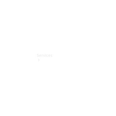
Gebrauchtwagensuche
Services
Übersicht
Online-
Terminbuchung
Mobile